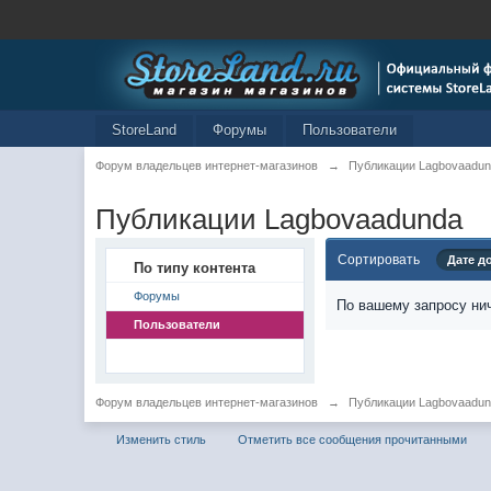
StoreLand
Форумы
Пользователи
Форум владельцев интернет-магазинов
→
Публикации Lagbovaadu
Публикации Lagbovaadunda
Сортировать
Дате д
По типу контента
Форумы
По вашему запросу нич
Пользователи
Форум владельцев интернет-магазинов
→
Публикации Lagbovaadu
Изменить стиль
Отметить все сообщения прочитанными