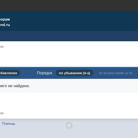
nda
Порядок
обавления
по убыванию (я-а)
по возрастанию (а-я)
его не найдено.
nda
Помощь