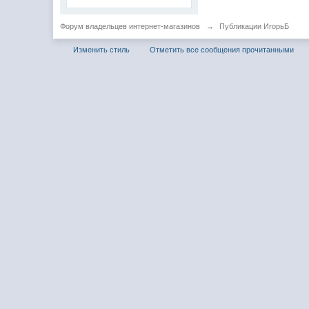
Форум владельцев интернет-магазинов
→
Публикации ИгорьБ
Изменить стиль
Отметить все сообщения прочитанными