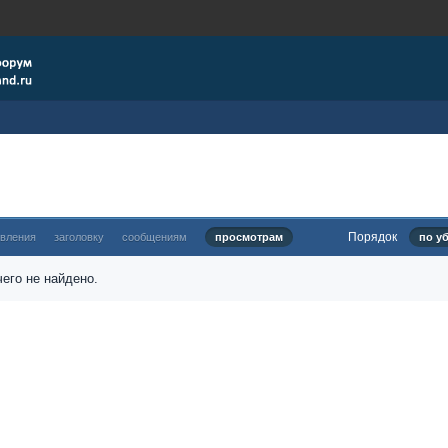
Порядок
овления
заголовку
сообщениям
просмотрам
по у
его не найдено.