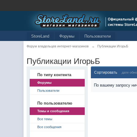
StoreLand
Форумы
Пользователи
Форум владельцев интернет-магазинов
→
Публикации ИгорьБ
Публикации ИгорьБ
Сортировать
дате обн
По типу контента
Форумы
По вашему запросу нич
Пользователи
По пользователю
Темы и сообщения
Все темы
Все сообщения