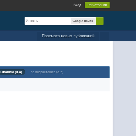
Вход
Регистрация
Google поиск
Просмотр новых публикаций
быванию (я-а)
по возрастанию (а-я)