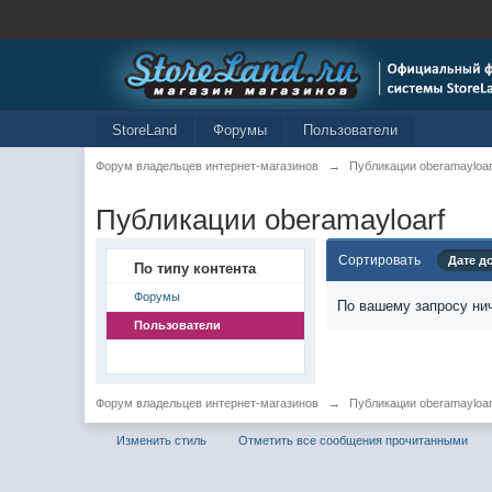
StoreLand
Форумы
Пользователи
Форум владельцев интернет-магазинов
→
Публикации oberamayloar
Публикации oberamayloarf
Сортировать
Дате д
По типу контента
Форумы
По вашему запросу нич
Пользователи
Форум владельцев интернет-магазинов
→
Публикации oberamayloar
Изменить стиль
Отметить все сообщения прочитанными