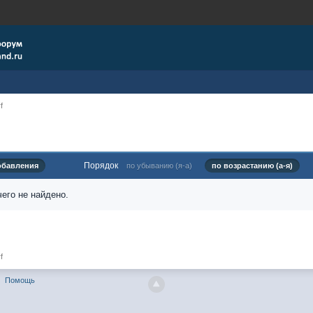
f
Порядок
обавления
по убыванию (я-а)
по возрастанию (а-я)
его не найдено.
f
Помощь