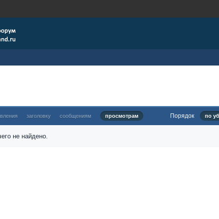
Порядок
овления
заголовку
сообщениям
просмотрам
по у
его не найдено.