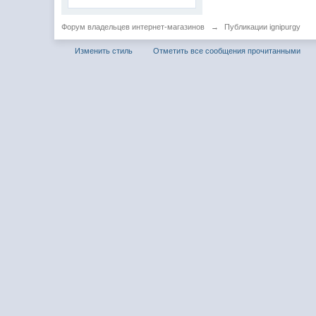
Форум владельцев интернет-магазинов
→
Публикации ignipurgy
Изменить стиль
Отметить все сообщения прочитанными