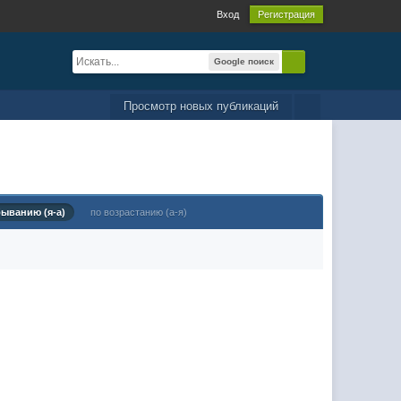
Вход
Регистрация
Google поиск
Просмотр новых публикаций
быванию (я-а)
по возрастанию (а-я)