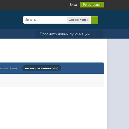
Вход
Регистрация
Google поиск
Просмотр новых публикаций
ванию (я-а)
по возрастанию (а-я)