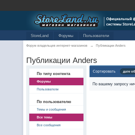
StoreLand
Форумы
Пользователи
Форум владельцев интернет-магазинов
→
Публикации Anders
Публикации Anders
Сортировать
дате о
По типу контента
Форумы
По вашему запросу нич
Пользователи
По пользователю
Темы и сообщения
Все темы
Все сообщения