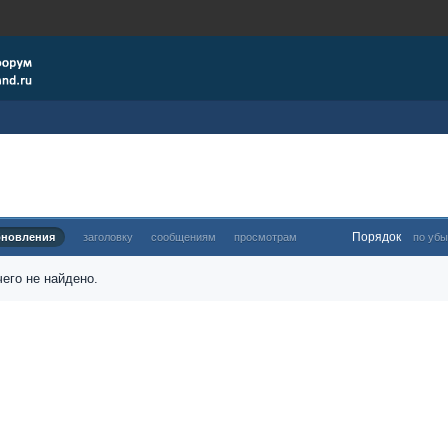
Порядок
бновления
заголовку
сообщениям
просмотрам
по убы
его не найдено.