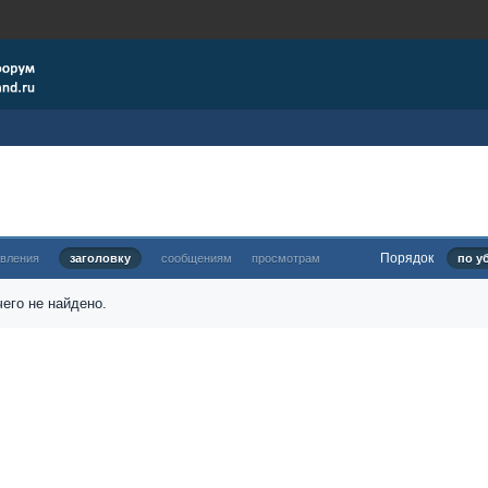
Порядок
овления
заголовку
сообщениям
просмотрам
по у
его не найдено.