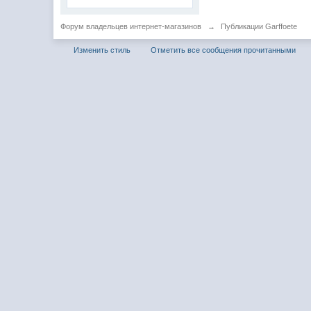
Форум владельцев интернет-магазинов
→
Публикации Garffoete
Изменить стиль
Отметить все сообщения прочитанными