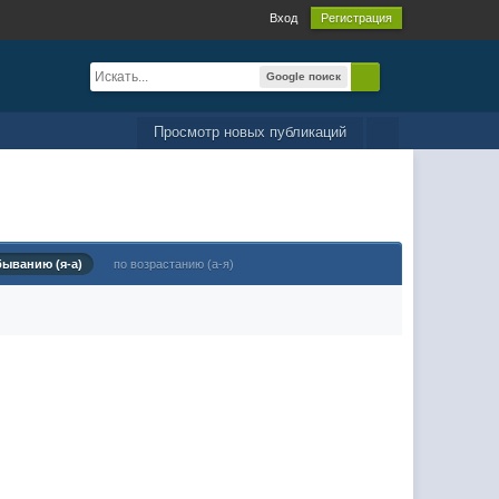
Вход
Регистрация
Google поиск
Просмотр новых публикаций
быванию (я-а)
по возрастанию (а-я)