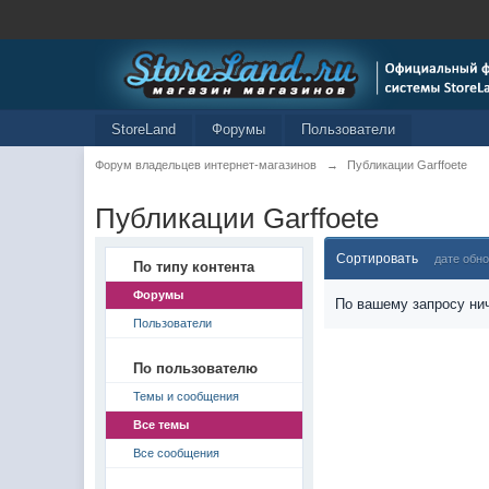
StoreLand
Форумы
Пользователи
Форум владельцев интернет-магазинов
→
Публикации Garffoete
Публикации Garffoete
Сортировать
дате обн
По типу контента
Форумы
По вашему запросу нич
Пользователи
По пользователю
Темы и сообщения
Все темы
Все сообщения