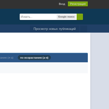
Вход
Регистрация
Google поиск
Просмотр новых публикаций
ванию (я-а)
по возрастанию (а-я)