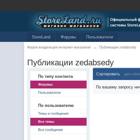
StoreLand
Форумы
Пользователи
Форум владельцев интернет-магазинов
→
Публикации zedabsedy
Публикации zedabsedy
Сортировать
дате обн
По типу контента
Форумы
По вашему запросу нич
Пользователи
По пользователю
Темы и сообщения
Все темы
Все сообщения