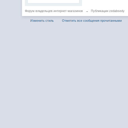
Форум владельцев интернет-магазинов
→
Публикации zedabsedy
Изменить стиль
Отметить все сообщения прочитанными