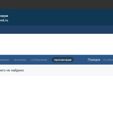
Порядок
овления
заголовку
сообщениям
просмотрам
по убы
его не найдено.