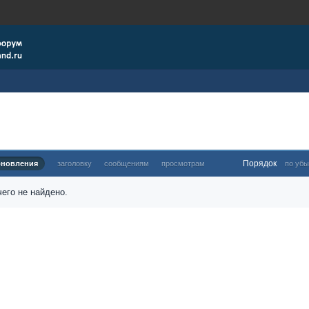
Порядок
бновления
заголовку
сообщениям
просмотрам
по убы
его не найдено.