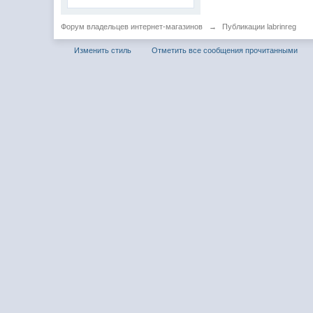
Форум владельцев интернет-магазинов
→
Публикации labrinreg
Изменить стиль
Отметить все сообщения прочитанными