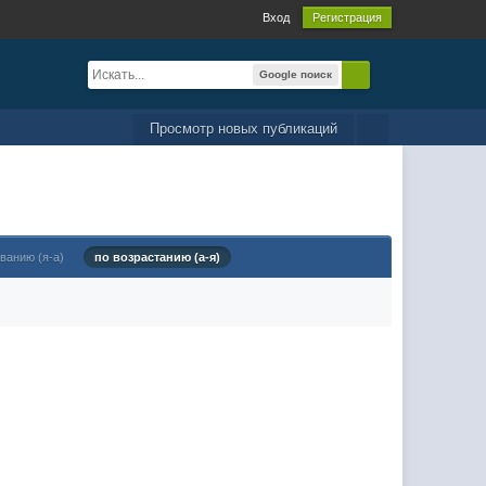
Вход
Регистрация
Google поиск
Просмотр новых публикаций
ванию (я-а)
по возрастанию (а-я)