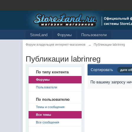
StoreLand
Форумы
Пользователи
Форум владельцев интернет-магазинов
→
Публикации labrinreg
Публикации labrinreg
Сортировать
дате о
По типу контента
Форумы
По вашему запросу нич
Пользователи
По пользователю
Темы и сообщения
Все темы
Все сообщения