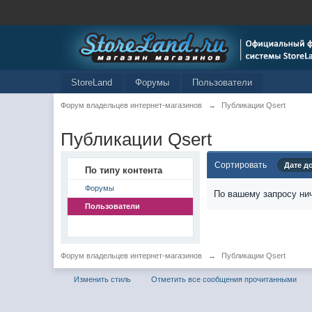
StoreLand
Форумы
Пользователи
Форум владельцев интернет-магазинов
→
Публикации Qsert
Публикации Qsert
Сортировать
Дате д
По типу контента
Форумы
По вашему запросу нич
Пользователи
Форум владельцев интернет-магазинов
→
Публикации Qsert
Изменить стиль
Отметить все сообщения прочитанными