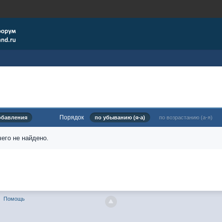
Порядок
обавления
по убыванию (я-а)
по возрастанию (а-я)
его не найдено.
Помощь