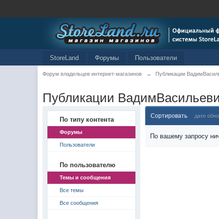
StoreLand
Форумы
Пользователи
Форум владельцев интернет-магазинов
→
Публикации ВадимВасил
Публикации ВадимВасильев
Сортировать
дате обн
По типу контента
Форумы
По вашему запросу нич
Пользователи
По пользователю
Темы и сообщения
Все темы
Все сообщения