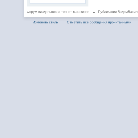
Форум владельцев интернет-магазинов
→
Публикации ВадимВасил
Изменить стиль
Отметить все сообщения прочитанными