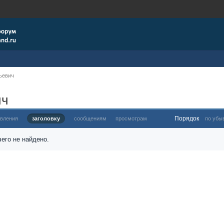
ьевич
ич
Порядок
овления
заголовку
сообщениям
просмотрам
по убы
его не найдено.