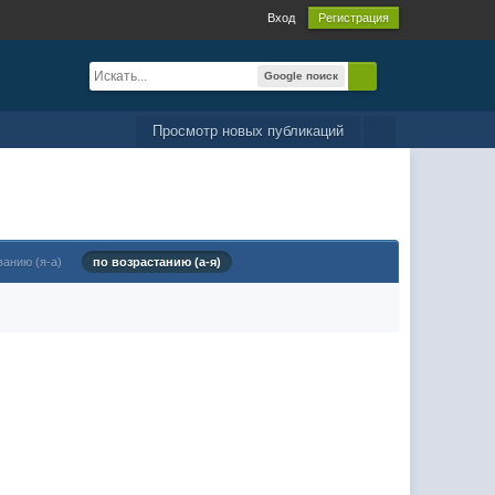
Вход
Регистрация
Google поиск
Просмотр новых публикаций
ванию (я-а)
по возрастанию (а-я)