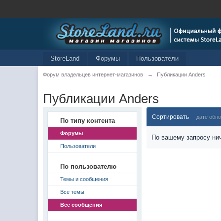
StoreLand
Форумы
Пользователи
Форум владельцев интернет-магазинов
→
Публикации Anders
Публикации Anders
Сортировать
дате обн
По типу контента
Форумы
По вашему запросу нич
Пользователи
По пользователю
Темы и сообщения
Все темы
Все сообщения