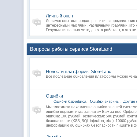
Личный опыт
Делимся опытом продаж, развития и продвижения 
интересными мыслями. Различными граблями, кто н
Результативностью методов, что работает, а что нет
Вопросы работы сервиса StoreLand
Новости платформы StoreLand
Все последние обновления платформы можно узна
Ошибки
Ошибки бэк-офиса
,
Ошибки витрины
,
Другие
Мы платим за нахождение ошибок в нашей систем
ошибке первым, и мы заплатим Вам за неё. Орфог
ошибка: 100 рублей. Техническая: 500 рублей, крит
безопасности (XSS, SQL injection, etc..): 10000 руб
информацию об ошибках безопасности пишите в фо