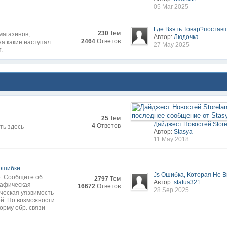
05 Mar 2025
Где Взять Товар?поставщ
230
Тем
магазинов,
Автор:
Людочка
2464
Ответов
а какие наступал.
27 May 2025
.
25
Тем
Дайджест Новостей Storel
4
Ответов
ть здесь
Автор:
Stasya
11 May 2018
 ошибки
Js Ошибка, Которая Не В
е. Сообщите об
2797
Тем
Автор:
status321
рафическая
16672
Ответов
28 Sep 2025
ическая уязвимость
лей. По возможности
рму обр. связи