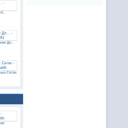
Н...
ие Дл...
ных Сетях
ния