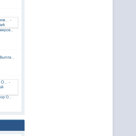
иров...
Выпла...
р О...