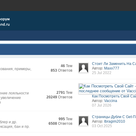
Стоит Ли Заменить На Са
46
Тем
Автор:
Maxx777
ования, примеры,
853
Ответов
25 Jul 2022
2791
Тем
ение лояльности
Как Посмотреть Свой Са
20249
Ответов
, увеличение
Автор:
Vaccina
ы
07 Jul 2026
Страницы-Дубли С Get-П
995
Тем
Автор:
Ibragim2010
блер и др.
6508
Ответов
03 Oct 2025
ксация, бан и пр.