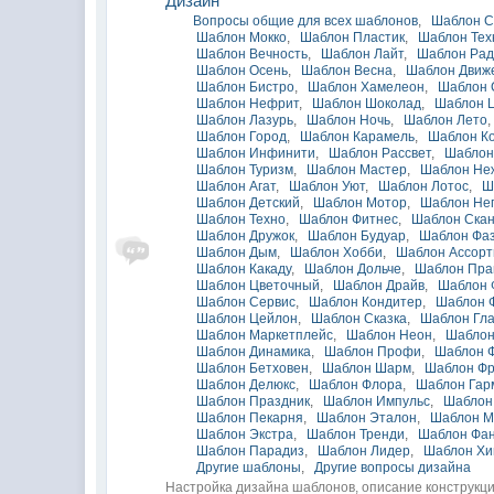
Дизайн
Вопросы общие для всех шаблонов
,
Шаблон С
Шаблон Мокко
,
Шаблон Пластик
,
Шаблон Тех
Шаблон Вечность
,
Шаблон Лайт
,
Шаблон Рад
Шаблон Осень
,
Шаблон Весна
,
Шаблон Движ
Шаблон Бистро
,
Шаблон Хамелеон
,
Шаблон 
Шаблон Нефрит
,
Шаблон Шоколад
,
Шаблон 
Шаблон Лазурь
,
Шаблон Ночь
,
Шаблон Лето
,
Шаблон Город
,
Шаблон Карамель
,
Шаблон К
Шаблон Инфинити
,
Шаблон Рассвет
,
Шаблон
Шаблон Туризм
,
Шаблон Мастер
,
Шаблон Не
Шаблон Агат
,
Шаблон Уют
,
Шаблон Лотос
,
Ш
Шаблон Детский
,
Шаблон Мотор
,
Шаблон Не
Шаблон Техно
,
Шаблон Фитнес
,
Шаблон Ска
Шаблон Дружок
,
Шаблон Будуар
,
Шаблон Фа
Шаблон Дым
,
Шаблон Хобби
,
Шаблон Ассорт
Шаблон Какаду
,
Шаблон Дольче
,
Шаблон Пр
Шаблон Цветочный
,
Шаблон Драйв
,
Шаблон 
Шаблон Сервис
,
Шаблон Кондитер
,
Шаблон 
Шаблон Цейлон
,
Шаблон Сказка
,
Шаблон Гл
Шаблон Маркетплейс
,
Шаблон Неон
,
Шаблон
Шаблон Динамика
,
Шаблон Профи
,
Шаблон 
Шаблон Бетховен
,
Шаблон Шарм
,
Шаблон Фр
Шаблон Делюкс
,
Шаблон Флора
,
Шаблон Гар
Шаблон Праздник
,
Шаблон Импульс
,
Шаблон
Шаблон Пекарня
,
Шаблон Эталон
,
Шаблон М
Шаблон Экстра
,
Шаблон Тренди
,
Шаблон Фа
Шаблон Парадиз
,
Шаблон Лидер
,
Шаблон Х
Другие шаблоны
,
Другие вопросы дизайна
Настройка дизайна шаблонов, описание конструкц