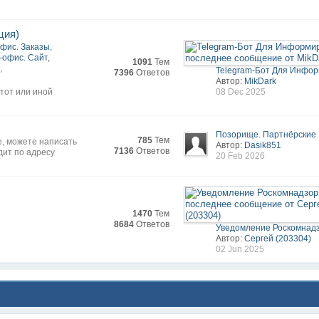
ция)
офис. Заказы
,
-офис. Сайт
,
1091
Тем
и
,
Telegram-Бот Для Информ
7396
Ответов
Автор:
MikDark
тот или иной
08 Dec 2025
Позорище. Партнёрские 
785
Тем
е, можете написать
Автор:
Dasik851
7136
Ответов
дит по адресу
20 Feb 2026
1470
Тем
8684
Ответов
Уведомление Роскомнадзо
Автор:
Сергей (203304)
02 Jun 2025