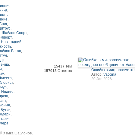
ияние
,
ника
,
ость
,
ение
,
Снег
,
Цитрус
,
Шаблон Спорт
,
омфорт
,
 Новогодний
,
жность
,
аблон Веган
,
птун
,
нди
,
зенда
,
15437
Тем
и
,
Ошибка в микроразметке.
157013
Ответов
айм
,
Автор:
Vaccina
Фиеста
,
20 Jan 2026
Флорист
,
амур
,
 Индиго
,
Фреш
,
ант
,
мония
,
 Бутик
,
одерн
,
нтазия
,
имера
,
ий языка шаблонов,