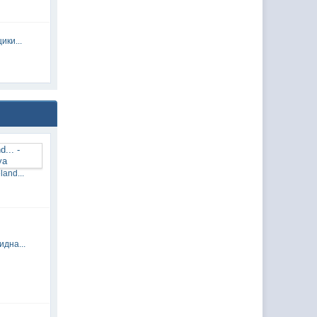
ики...
and...
идна...