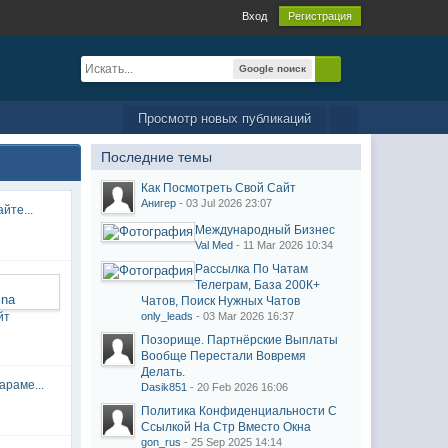
Вход
Регистрация
Google поиск
Просмотр новых публикаций
Последние темы
Как Посмотреть Свой Сайт
Анигер
- 03 Jul 2026 23:07
йте...
Международный Бизнес
Val Med
- 11 Mar 2026 10:34
Рассылка По Чатам
Телеграм, База 200К+
Чатов, Поиск Нужных Чатов
йт
only_leads
- 03 Mar 2026 16:37
Позорище. Партнёрские Выплаты
Вообще Перестали Вовремя
Делать.
араме...
Dasik851
- 20 Feb 2026 16:06
Политика Конфиденциальности С
Ссылкой На Стр Вместо Окна
gon_rus
- 25 Sep 2025 14:14