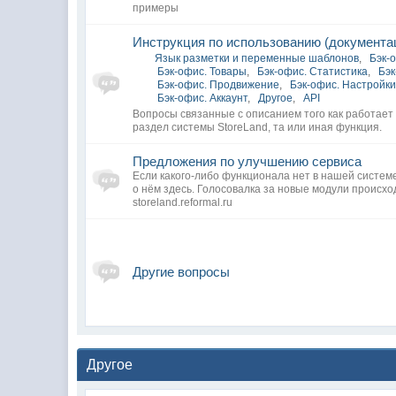
примеры
Инструкция по использованию (документа
Язык разметки и переменные шаблонов
,
Бэк-
Бэк-офис. Товары
,
Бэк-офис. Статистика
,
Бэк
Бэк-офис. Продвижение
,
Бэк-офис. Настройк
Бэк-офис. Аккаунт
,
Другое
,
API
Вопросы связанные с описанием того как работает 
раздел системы StoreLand, та или иная функция.
Предложения по улучшению сервиса
Если какого-либо функционала нет в нашей систем
о нём здесь. Голосовалка за новые модули происхо
storeland.reformal.ru
Другие вопросы
Другое