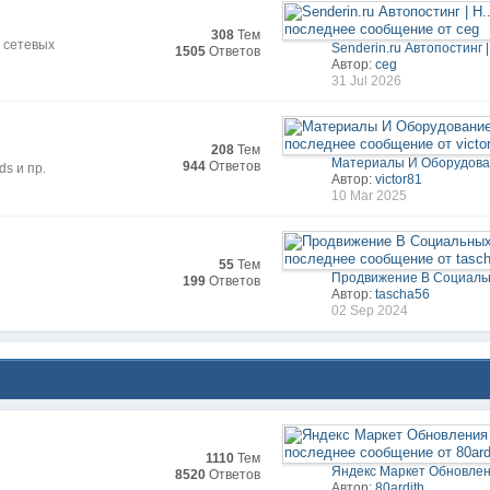
308
Тем
, сетевых
Senderin.ru Автопостинг | 
1505
Ответов
Автор:
ceg
31 Jul 2026
208
Тем
Материалы И Оборудован
944
Ответов
ds и пр.
Автор:
victor81
10 Mar 2025
55
Тем
Продвижение В Социаль
199
Ответов
Автор:
tascha56
02 Sep 2024
1110
Тем
Яндекс Маркет Обновле
8520
Ответов
Автор:
80ardith