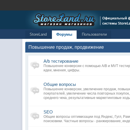
StoreLand
Форумы
Пользователи
Повышение продаж, продвижение
A/b тестирование
Повышение конверсии с помощью A/B и MVT тестир
идеи, мнения, цифры.
Общие вопросы
Повышение конверсии, увеличение продаж, повыш
покупателей, увеличение числа повторных покупок
среднего чека, результативные маркетинговые ход
SEO
Общие вопросы оптимизации под Яндекс, Гугл, Рам
поисковики. Частные вопросы - ранжирование, инде