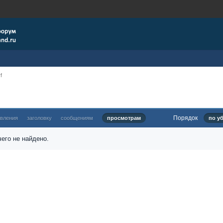
f
Порядок
овления
заголовку
сообщениям
просмотрам
по у
его не найдено.