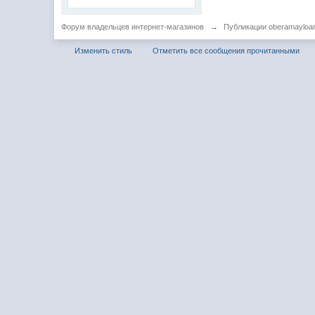
Форум владельцев интернет-магазинов
→
Публикации oberamayloar
Изменить стиль
Отметить все сообщения прочитанными