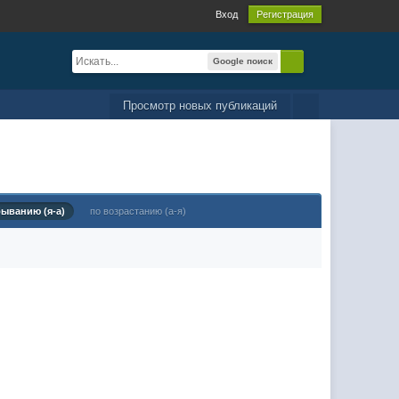
Вход
Регистрация
Google поиск
Просмотр новых публикаций
быванию (я-а)
по возрастанию (а-я)