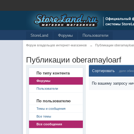
StoreLand
Форумы
Пользователи
Форум владельцев интернет-магазинов
→
Публикации oberamayloar
Публикации oberamayloarf
Сортировать
дате обн
По типу контента
Форумы
По вашему запросу нич
Пользователи
По пользователю
Темы и сообщения
Все темы
Все сообщения