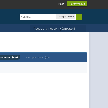
Вход
Регистрация
Google поиск
Просмотр новых публикаций
быванию (я-а)
по возрастанию (а-я)