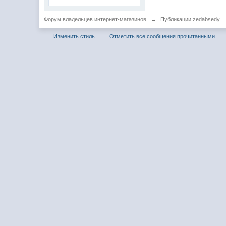
Форум владельцев интернет-магазинов
→
Публикации zedabsedy
Изменить стиль
Отметить все сообщения прочитанными