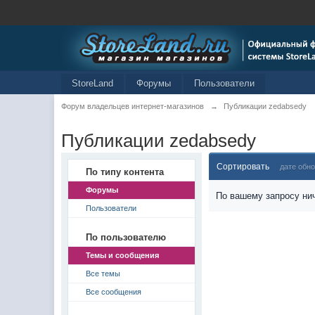
StoreLand
Форумы
Пользователи
Форум владельцев интернет-магазинов
→
Публикации zedabsedy
Публикации zedabsedy
Сортировать
дате обн
По типу контента
Форумы
По вашему запросу нич
Пользователи
По пользователю
Темы и сообщения
Все темы
Все сообщения