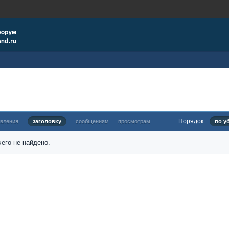
Порядок
овления
заголовку
сообщениям
просмотрам
по у
его не найдено.