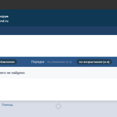
Порядок
обавления
по убыванию (я-а)
по возрастанию (а-я)
его не найдено.
Помощь