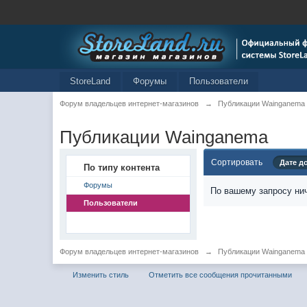
StoreLand
Форумы
Пользователи
Форум владельцев интернет-магазинов
→
Публикации Wainganema
Публикации Wainganema
Сортировать
Дате д
По типу контента
Форумы
По вашему запросу нич
Пользователи
Форум владельцев интернет-магазинов
→
Публикации Wainganema
Изменить стиль
Отметить все сообщения прочитанными