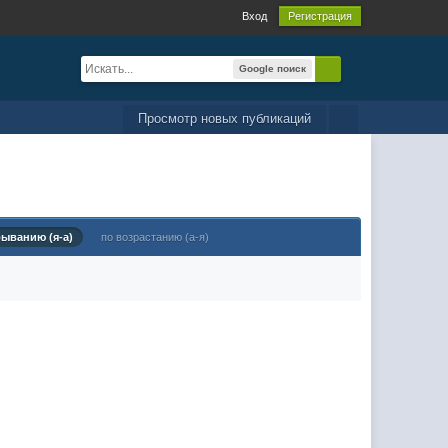
Вход
Регистрация
Google поиск
Просмотр новых публикаций
быванию (я-а)
по возрастанию (а-я)