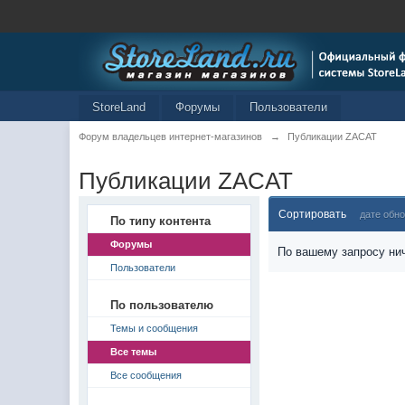
StoreLand
Форумы
Пользователи
Форум владельцев интернет-магазинов
→
Публикации ZACAT
Публикации ZACAT
Сортировать
дате обн
По типу контента
Форумы
По вашему запросу нич
Пользователи
По пользователю
Темы и сообщения
Все темы
Все сообщения