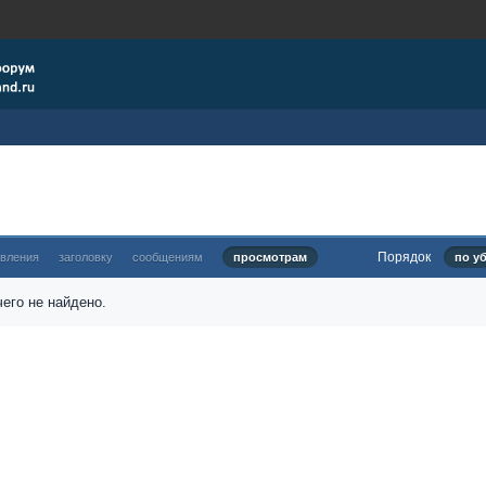
Порядок
овления
заголовку
сообщениям
просмотрам
по у
его не найдено.