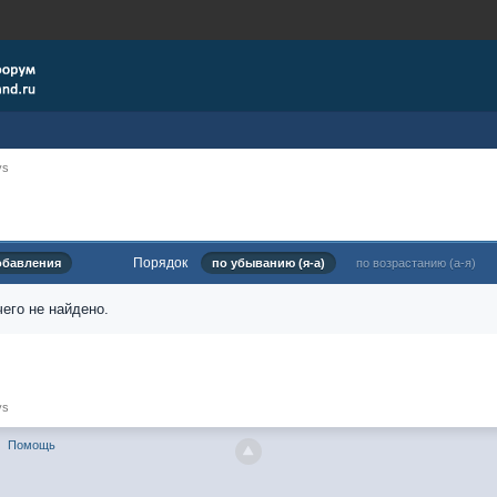
ys
Порядок
обавления
по убыванию (я-а)
по возрастанию (а-я)
его не найдено.
ys
Помощь