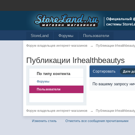
StoreLand
Форумы
Пользователи
Форум владельцев интернет-магазинов
→
Публикации lrhealthbeaut
Публикации lrhealthbeautys
Сортировать
Дате д
По типу контента
Форумы
По вашему запросу нич
Пользователи
Форум владельцев интернет-магазинов
→
Публикации lrhealthbeaut
Изменить стиль
Отметить все сообщения прочитанными