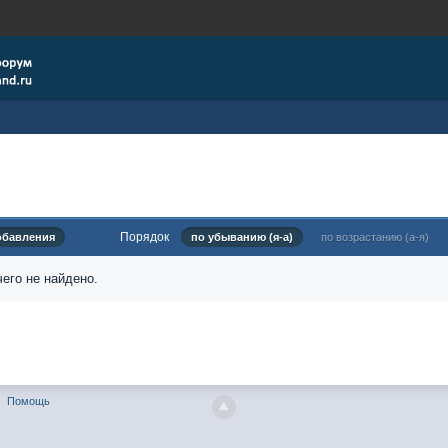
Порядок
обавления
по убыванию (я-а)
по возрастанию (а-я)
его не найдено.
Помощь