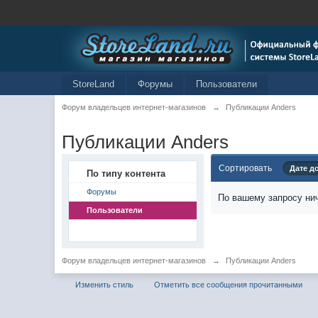
StoreLand
Форумы
Пользователи
Форум владельцев интернет-магазинов
→
Публикации Anders
Публикации Anders
Сортировать
Дате д
По типу контента
Форумы
По вашему запросу нич
Пользователи
Форум владельцев интернет-магазинов
→
Публикации Anders
Изменить стиль
Отметить все сообщения прочитанными