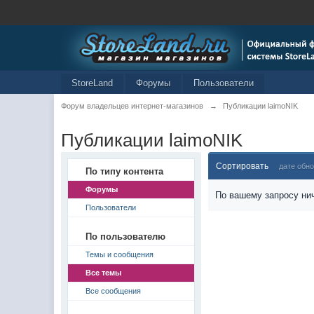
StoreLand
Форумы
Пользователи
Форум владельцев интернет-магазинов
→
Публикации laimoNIK
Публикации laimoNIK
Сортировать
дате обн
По типу контента
Форумы
По вашему запросу нич
Пользователи
По пользователю
Темы и сообщения
Все темы
Все сообщения