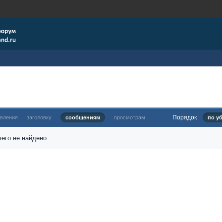
Порядок
овления
заголовку
сообщениям
просмотрам
по у
его не найдено.