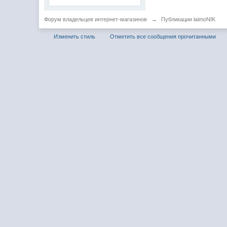
Форум владельцев интернет-магазинов
→
Публикации laimoNIK
Изменить стиль
Отметить все сообщения прочитанными