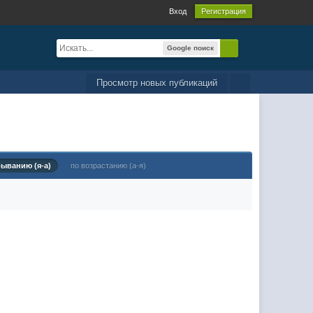
Вход
Регистрация
Google поиск
Просмотр новых публикаций
быванию (я-а)
по возрастанию (а-я)