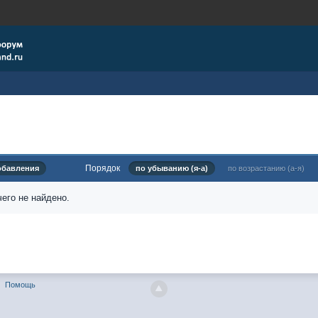
Порядок
обавления
по убыванию (я-а)
по возрастанию (а-я)
его не найдено.
Помощь