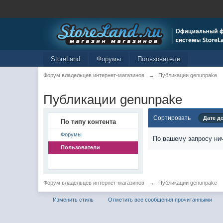
StoreLand
Форумы
Пользователи
Форум владельцев интернет-магазинов
→
Публикации genunpake
Публикации genunpake
Сортировать
Дате д
По типу контента
Форумы
По вашему запросу нич
Пользователи
Форум владельцев интернет-магазинов
→
Публикации genunpake
Изменить стиль
Отметить все сообщения прочитанными