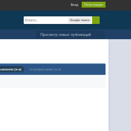
Вход
Регистрация
Google поиск
Просмотр новых публикаций
быванию (я-а)
по возрастанию (а-я)