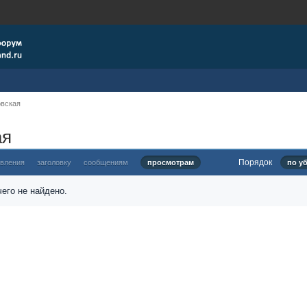
овская
ая
Порядок
овления
заголовку
сообщениям
просмотрам
по у
его не найдено.