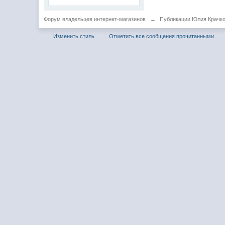
Форум владельцев интернет-магазинов
→
Публикации Юлия Крачк
Изменить стиль
Отметить все сообщения прочитанными