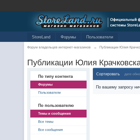
StoreLand
Форумы
Пользователи
Форум владельцев интернет-магазинов
→
Публикации Юлия Крачк
Публикации Юлия Крачковск
Сортировать
дате обн
По типу контента
Форумы
По вашему запросу нич
Пользователи
По пользователю
Темы и сообщения
Все темы
Все сообщения