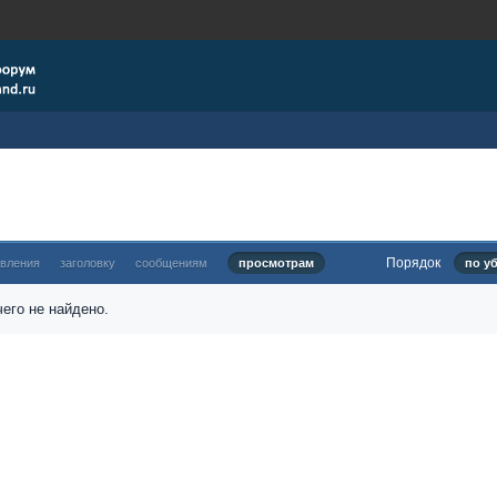
Порядок
овления
заголовку
сообщениям
просмотрам
по у
его не найдено.