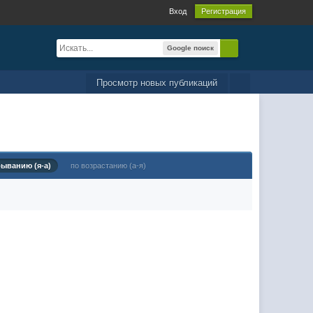
Вход
Регистрация
Google поиск
Просмотр новых публикаций
быванию (я-а)
по возрастанию (а-я)