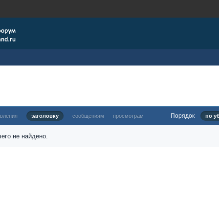
Порядок
овления
заголовку
сообщениям
просмотрам
по у
его не найдено.