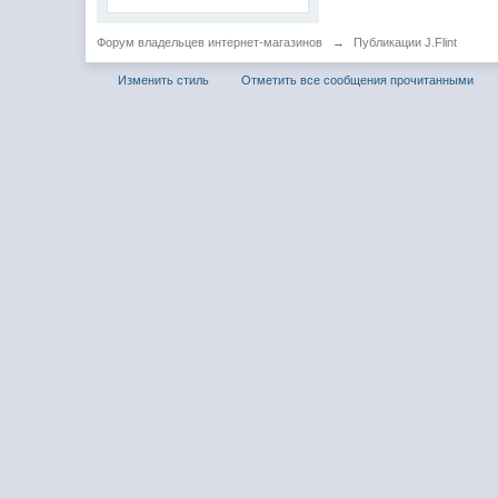
Форум владельцев интернет-магазинов
→
Публикации J.Flint
Изменить стиль
Отметить все сообщения прочитанными