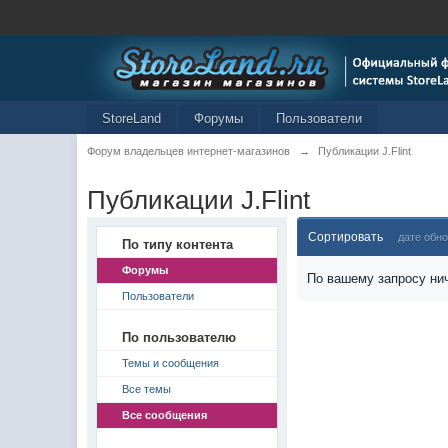
StoreLand
Форумы
Пользователи
Форум владельцев интернет-магазинов
→
Публикации J.Flint
Публикации J.Flint
Сортировать
дате обн
По типу контента
Форумы
По вашему запросу нич
Пользователи
По пользователю
Темы и сообщения
Все темы
Все сообщения