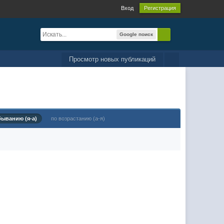
Вход
Регистрация
Google поиск
Просмотр новых публикаций
быванию (я-а)
по возрастанию (а-я)