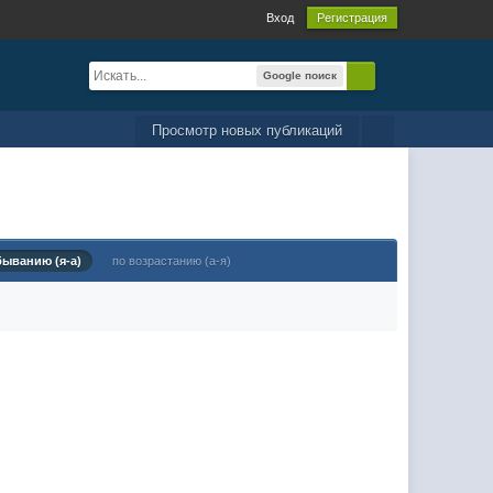
Вход
Регистрация
Google поиск
Просмотр новых публикаций
быванию (я-а)
по возрастанию (а-я)