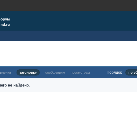
Порядок
овления
заголовку
сообщениям
просмотрам
по у
его не найдено.