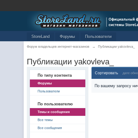
StoreLand
Форумы
Пользователи
Форум владельцев интернет-магазинов
→
Публикации yakovleva_
Публикации yakovleva_
Сортировать
дате обн
По типу контента
Форумы
По вашему запросу нич
Пользователи
По пользователю
Темы и сообщения
Все темы
Все сообщения