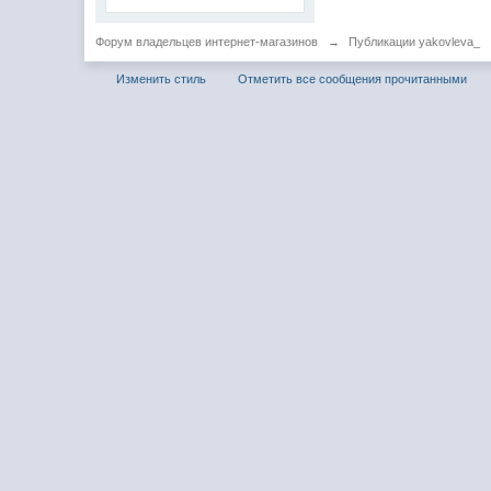
Форум владельцев интернет-магазинов
→
Публикации yakovleva_
Изменить стиль
Отметить все сообщения прочитанными