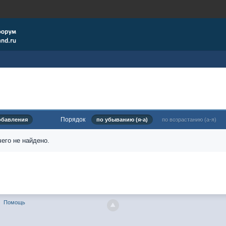
Порядок
обавления
по убыванию (я-а)
по возрастанию (а-я)
его не найдено.
Помощь