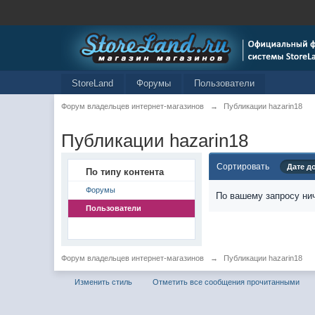
StoreLand
Форумы
Пользователи
Форум владельцев интернет-магазинов
→
Публикации hazarin18
Публикации hazarin18
Сортировать
Дате д
По типу контента
Форумы
По вашему запросу нич
Пользователи
Форум владельцев интернет-магазинов
→
Публикации hazarin18
Изменить стиль
Отметить все сообщения прочитанными