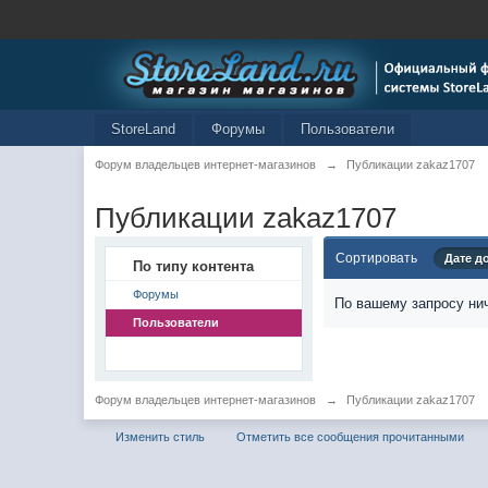
StoreLand
Форумы
Пользователи
Форум владельцев интернет-магазинов
→
Публикации zakaz1707
Публикации zakaz1707
Сортировать
Дате д
По типу контента
Форумы
По вашему запросу нич
Пользователи
Форум владельцев интернет-магазинов
→
Публикации zakaz1707
Изменить стиль
Отметить все сообщения прочитанными