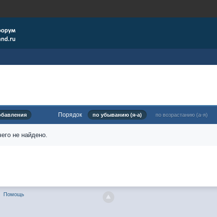
Порядок
обавления
по убыванию (я-а)
по возрастанию (а-я)
его не найдено.
Помощь