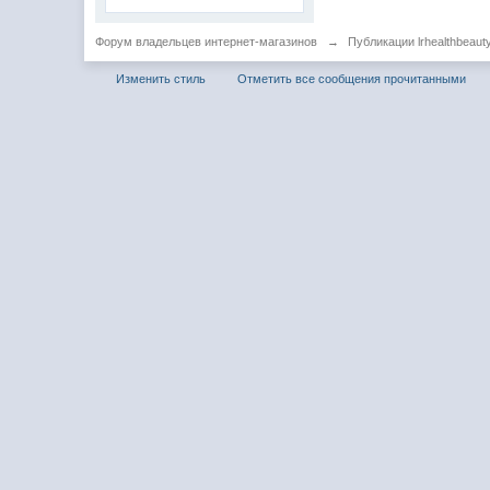
Форум владельцев интернет-магазинов
→
Публикации lrhealthbeaut
Изменить стиль
Отметить все сообщения прочитанными