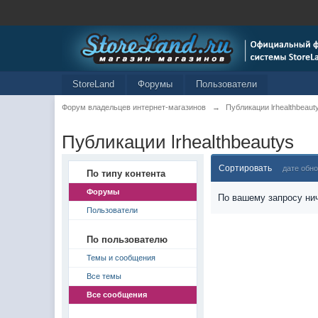
StoreLand
Форумы
Пользователи
Форум владельцев интернет-магазинов
→
Публикации lrhealthbeaut
Публикации lrhealthbeautys
Сортировать
дате обн
По типу контента
Форумы
По вашему запросу нич
Пользователи
По пользователю
Темы и сообщения
Все темы
Все сообщения