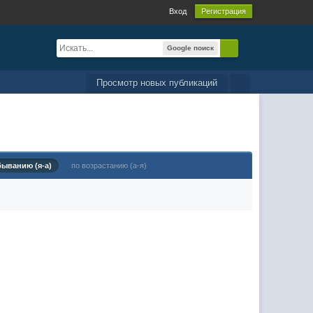
Вход
Регистрация
Google поиск
Просмотр новых публикаций
быванию (я-а)
по возрастанию (а-я)