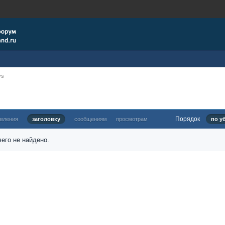
ys
Порядок
овления
заголовку
сообщениям
просмотрам
по у
его не найдено.