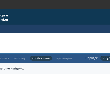
Порядок
овления
заголовку
сообщениям
просмотрам
по у
его не найдено.