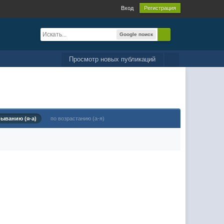
Вход
Регистрация
Google поиск
Просмотр новых публикаций
быванию (я-а)
по возрастанию (а-я)