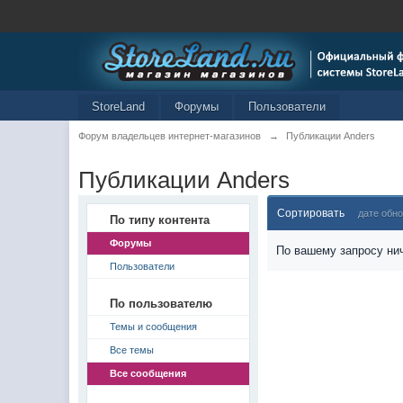
StoreLand
Форумы
Пользователи
Форум владельцев интернет-магазинов
→
Публикации Anders
Публикации Anders
Сортировать
дате обн
По типу контента
Форумы
По вашему запросу нич
Пользователи
По пользователю
Темы и сообщения
Все темы
Все сообщения