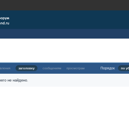
Порядок
овления
заголовку
сообщениям
просмотрам
по у
его не найдено.