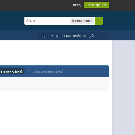
Вход
Регистрация
Google поиск
Просмотр новых публикаций
быванию (я-а)
по возрастанию (а-я)