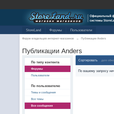
StoreLand
Форумы
Пользователи
Форум владельцев интернет-магазинов
→
Публикации Anders
Публикации Anders
Сортировать
дате обн
По типу контента
Форумы
По вашему запросу нич
Пользователи
По пользователю
Темы и сообщения
Все темы
Все сообщения