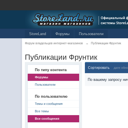
StoreLand
Форумы
Пользователи
Форум владельцев интернет-магазинов
→
Публикации Фрунтик
Публикации Фрунтик
Сортировать
дате обн
По типу контента
Форумы
По вашему запросу нич
Пользователи
По пользователю
Темы и сообщения
Все темы
Все сообщения