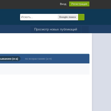
Вход
Регистрация
Google поиск
Просмотр новых публикаций
быванию (я-а)
по возрастанию (а-я)