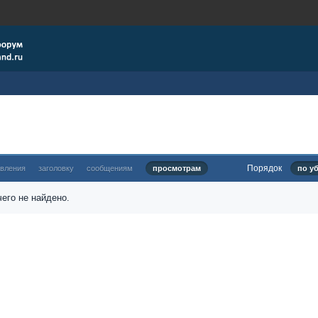
Порядок
овления
заголовку
сообщениям
просмотрам
по у
его не найдено.