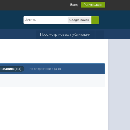
Вход
Регистрация
Google поиск
Просмотр новых публикаций
быванию (я-а)
по возрастанию (а-я)