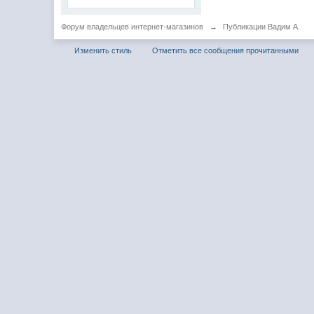
Форум владельцев интернет-магазинов
→
Публикации Вадим А.
Изменить стиль
Отметить все сообщения прочитанными