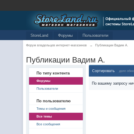
StoreLand
Форумы
Пользователи
Форум владельцев интернет-магазинов
→
Публикации Вадим А.
Публикации Вадим А.
Сортировать
дате обн
По типу контента
Форумы
По вашему запросу нич
Пользователи
По пользователю
Темы и сообщения
Все темы
Все сообщения