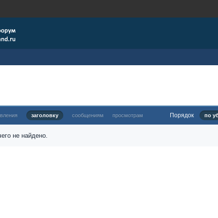
Порядок
овления
заголовку
сообщениям
просмотрам
по у
его не найдено.