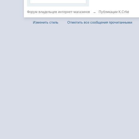
Форум владельцев интернет-магазинов
→
Публикации K.Crfat
Изменить стиль
Отметить все сообщения прочитанными