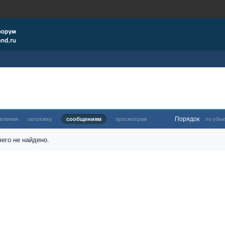
Порядок
овления
заголовку
сообщениям
просмотрам
по убы
его не найдено.