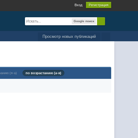
Вход
Регистрация
Google поиск
Просмотр новых публикаций
ванию (я-а)
по возрастанию (а-я)