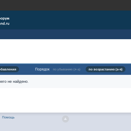
Порядок
обавления
по убыванию (я-а)
по возрастанию (а-я)
его не найдено.
Помощь