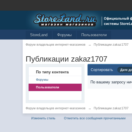
StoreLand
Форумы
Пользователи
Форум владельцев интернет-магазинов
→
Публикации zakaz1707
Публикации zakaz1707
Сортировать
Дате д
По типу контента
Форумы
По вашему запросу нич
Пользователи
Форум владельцев интернет-магазинов
→
Публикации zakaz1707
Изменить стиль
Отметить все сообщения прочитанными