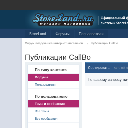
StoreLand
Форумы
Пользователи
Форум владельцев интернет-магазинов
→
Публикации CallBo
Публикации CallBo
Сортировать
дате обн
По типу контента
Форумы
По вашему запросу нич
Пользователи
По пользователю
Темы и сообщения
Все темы
Все сообщения