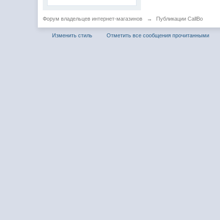
Форум владельцев интернет-магазинов
→
Публикации CallBo
Изменить стиль
Отметить все сообщения прочитанными