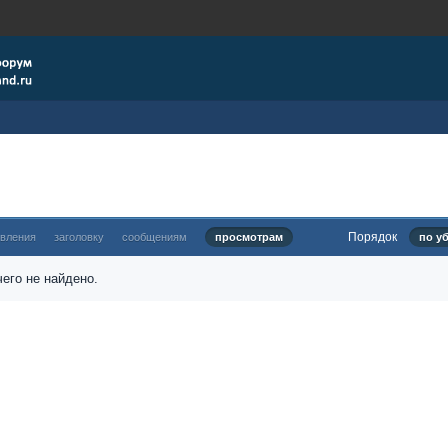
Порядок
овления
заголовку
сообщениям
просмотрам
по у
его не найдено.