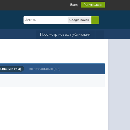
Вход
Регистрация
Google поиск
Просмотр новых публикаций
быванию (я-а)
по возрастанию (а-я)