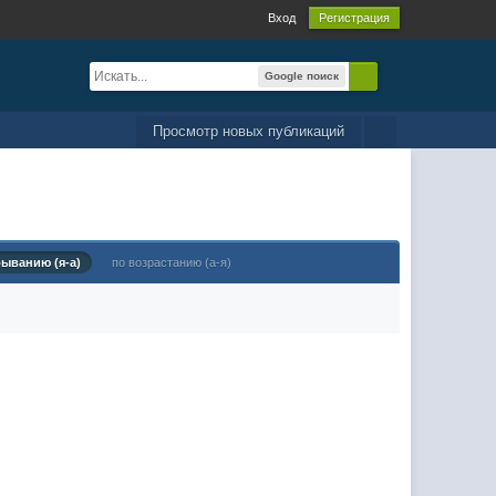
Вход
Регистрация
Google поиск
Просмотр новых публикаций
быванию (я-а)
по возрастанию (а-я)