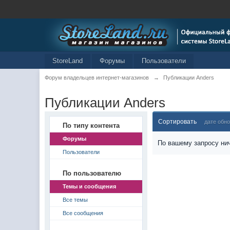
StoreLand
Форумы
Пользователи
Форум владельцев интернет-магазинов
→
Публикации Anders
Публикации Anders
Сортировать
дате обн
По типу контента
Форумы
По вашему запросу нич
Пользователи
По пользователю
Темы и сообщения
Все темы
Все сообщения