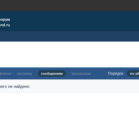
Порядок
овления
заголовку
сообщениям
просмотрам
по у
его не найдено.