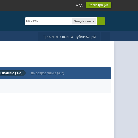
Вход
Регистрация
Google поиск
Просмотр новых публикаций
быванию (я-а)
по возрастанию (а-я)