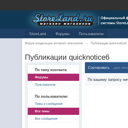
StoreLand
Форумы
Пользователи
Форум владельцев интернет-магазинов
→
Публикации quicknotice6
Публикации quicknotice6
Сортировать
дате обн
По типу контента
Форумы
По вашему запросу нич
Пользователи
По пользователю
Темы и сообщения
Все темы
Все сообщения