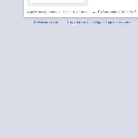
Форум владельцев интернет-магазинов
→
Публикации quicknotice6
Изменить стиль
Отметить все сообщения прочитанными