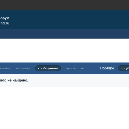
Порядок
овления
заголовку
сообщениям
просмотрам
по у
его не найдено.