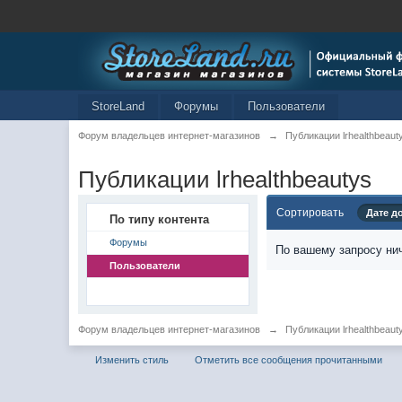
StoreLand
Форумы
Пользователи
Форум владельцев интернет-магазинов
→
Публикации lrhealthbeaut
Публикации lrhealthbeautys
Сортировать
Дате д
По типу контента
Форумы
По вашему запросу нич
Пользователи
Форум владельцев интернет-магазинов
→
Публикации lrhealthbeaut
Изменить стиль
Отметить все сообщения прочитанными