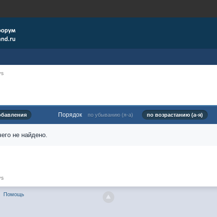
ys
Порядок
обавления
по убыванию (я-а)
по возрастанию (а-я)
его не найдено.
ys
Помощь