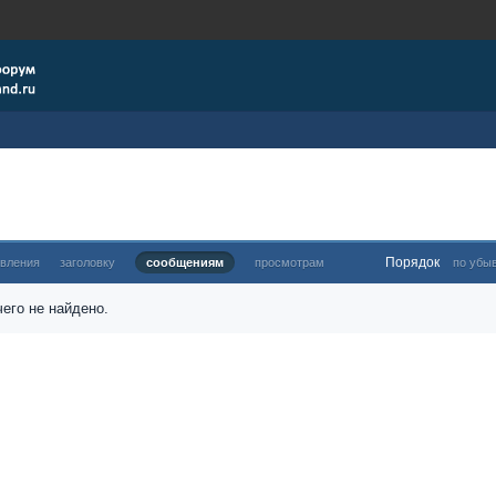
Порядок
овления
заголовку
сообщениям
просмотрам
по убы
его не найдено.