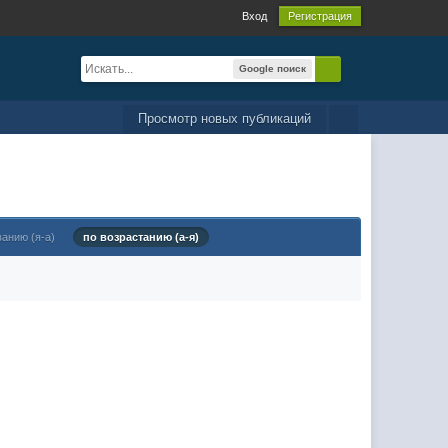
Вход
Регистрация
Google поиск
Просмотр новых публикаций
ванию (я-а)
по возрастанию (а-я)