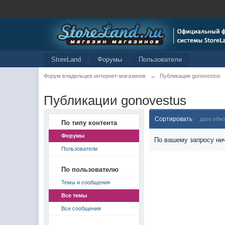
StoreLand
Форумы
Пользователи
Форум владельцев интернет-магазинов
→
Публикации gonovestus
Публикации gonovestus
Сортировать
дате обн
По типу контента
Форумы
По вашему запросу нич
Пользователи
По пользователю
Темы и сообщения
Все темы
Все сообщения