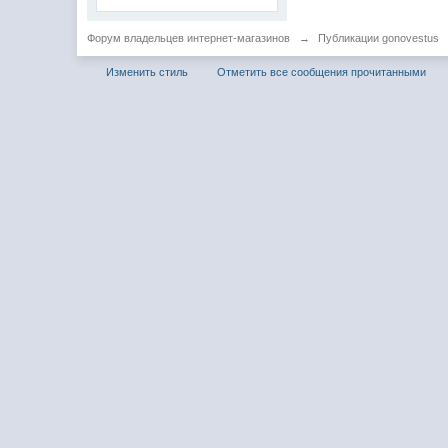
Форум владельцев интернет-магазинов
→
Публикации gonovestus
Изменить стиль
Отметить все сообщения прочитанными