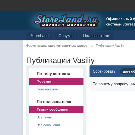
StoreLand
Форумы
Пользователи
Форум владельцев интернет-магазинов
→
Публикации Vasiliy
Публикации Vasiliy
Сортировать
дате о
По типу контента
Форумы
По вашему запросу нич
Пользователи
По пользователю
Темы и сообщения
Все темы
Все сообщения