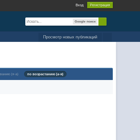
Вход
Регистрация
Google поиск
Просмотр новых публикаций
ванию (я-а)
по возрастанию (а-я)