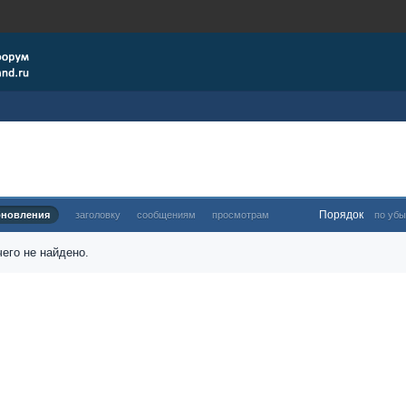
Порядок
бновления
заголовку
сообщениям
просмотрам
по убы
его не найдено.