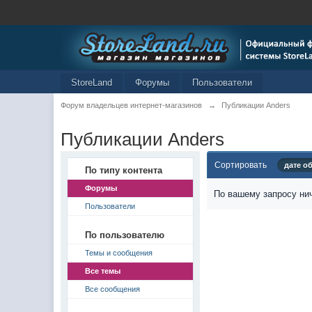
StoreLand
Форумы
Пользователи
Форум владельцев интернет-магазинов
→
Публикации Anders
Публикации Anders
Сортировать
дате о
По типу контента
Форумы
По вашему запросу нич
Пользователи
По пользователю
Темы и сообщения
Все темы
Все сообщения