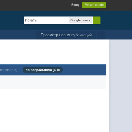
Вход
Регистрация
Google поиск
Просмотр новых публикаций
ванию (я-а)
по возрастанию (а-я)