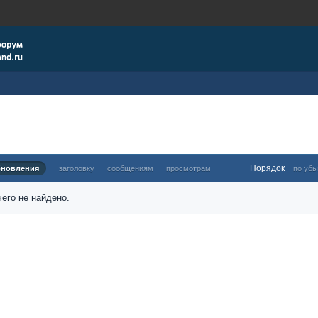
Порядок
бновления
заголовку
сообщениям
просмотрам
по убы
его не найдено.