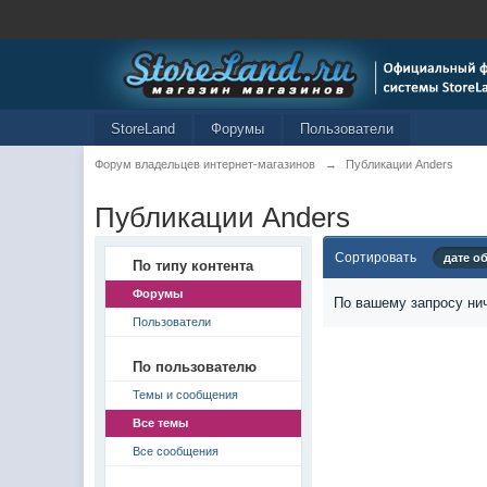
StoreLand
Форумы
Пользователи
Форум владельцев интернет-магазинов
→
Публикации Anders
Публикации Anders
Сортировать
дате о
По типу контента
Форумы
По вашему запросу нич
Пользователи
По пользователю
Темы и сообщения
Все темы
Все сообщения