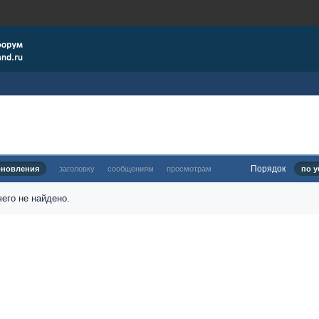
Порядок
бновления
заголовку
сообщениям
просмотрам
по у
его не найдено.