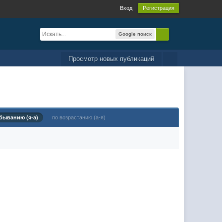
Вход
Регистрация
Google поиск
Просмотр новых публикаций
быванию (я-а)
по возрастанию (а-я)