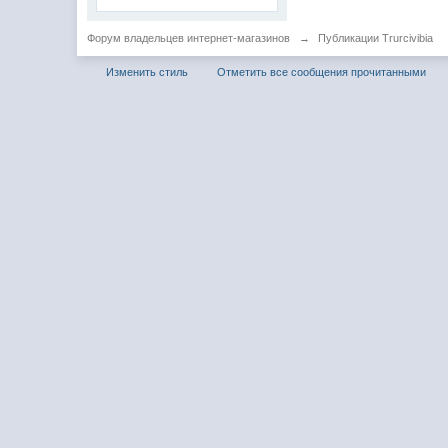
Форум владельцев интернет-магазинов
→
Публикации Trurcivibia
Изменить стиль
Отметить все сообщения прочитанными