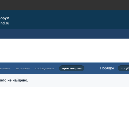
Порядок
овления
заголовку
сообщениям
просмотрам
по у
его не найдено.