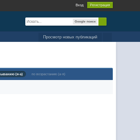
Вход
Регистрация
Google поиск
Просмотр новых публикаций
быванию (я-а)
по возрастанию (а-я)