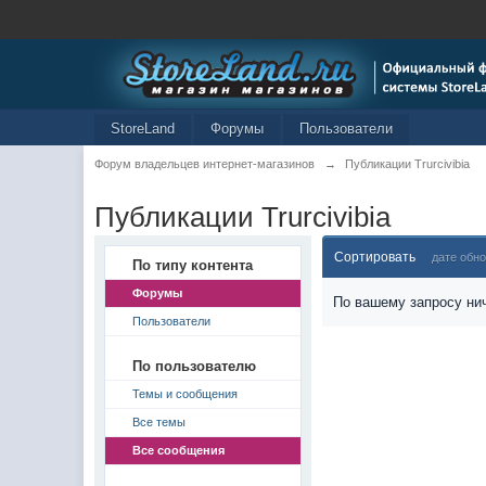
StoreLand
Форумы
Пользователи
Форум владельцев интернет-магазинов
→
Публикации Trurcivibia
Публикации Trurcivibia
Сортировать
дате обн
По типу контента
Форумы
По вашему запросу нич
Пользователи
По пользователю
Темы и сообщения
Все темы
Все сообщения