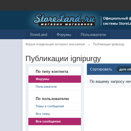
StoreLand
Форумы
Пользователи
Форум владельцев интернет-магазинов
→
Публикации ignipurgy
Публикации ignipurgy
Сортировать
дате о
По типу контента
Форумы
По вашему запросу нич
Пользователи
По пользователю
Темы и сообщения
Все темы
Все сообщения