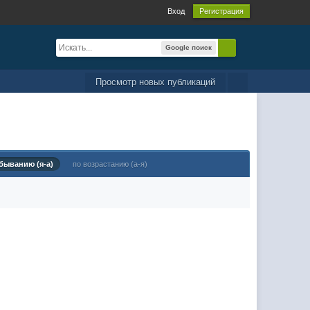
Вход
Регистрация
Google поиск
Просмотр новых публикаций
быванию (я-а)
по возрастанию (а-я)