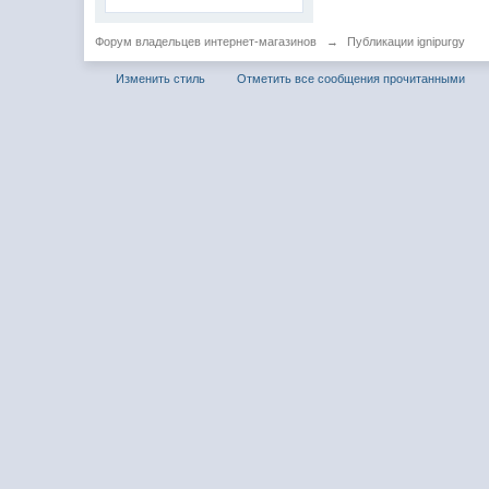
Форум владельцев интернет-магазинов
→
Публикации ignipurgy
Изменить стиль
Отметить все сообщения прочитанными