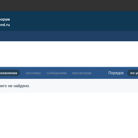
Порядок
бновления
заголовку
сообщениям
просмотрам
по у
его не найдено.