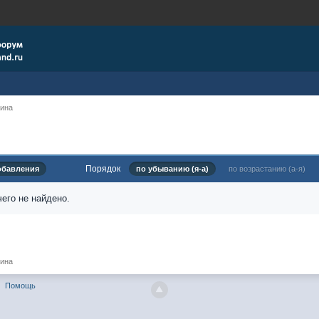
рина
Порядок
обавления
по убыванию (я-а)
по возрастанию (а-я)
его не найдено.
рина
Помощь