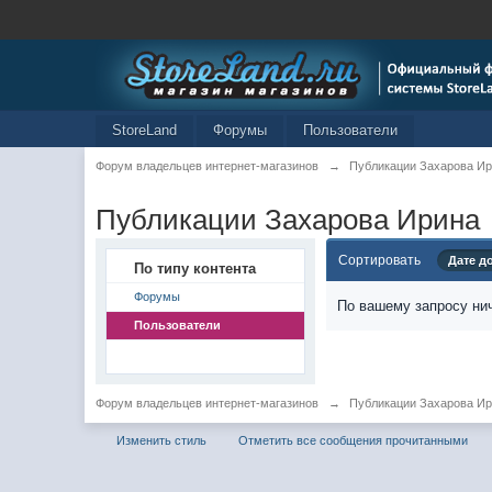
StoreLand
Форумы
Пользователи
Форум владельцев интернет-магазинов
→
Публикации Захарова И
Публикации Захарова Ирина
Сортировать
Дате д
По типу контента
Форумы
По вашему запросу нич
Пользователи
Форум владельцев интернет-магазинов
→
Публикации Захарова И
Изменить стиль
Отметить все сообщения прочитанными