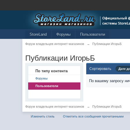
StoreLand
Форумы
Пользователи
Форум владельцев интернет-магазинов
→
Публикации ИгорьБ
Публикации ИгорьБ
Сортировать
Дате д
По типу контента
Форумы
По вашему запросу нич
Пользователи
Форум владельцев интернет-магазинов
→
Публикации ИгорьБ
Изменить стиль
Отметить все сообщения прочитанными