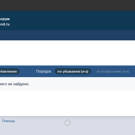
Порядок
обавления
по убыванию (я-а)
по возрастанию (а-я)
его не найдено.
Помощь