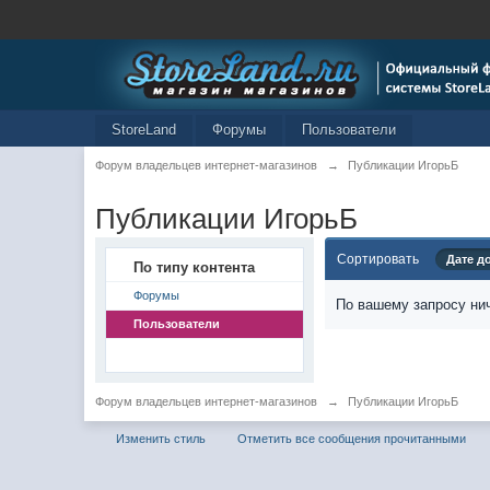
StoreLand
Форумы
Пользователи
Форум владельцев интернет-магазинов
→
Публикации ИгорьБ
Публикации ИгорьБ
Сортировать
Дате д
По типу контента
Форумы
По вашему запросу нич
Пользователи
Форум владельцев интернет-магазинов
→
Публикации ИгорьБ
Изменить стиль
Отметить все сообщения прочитанными