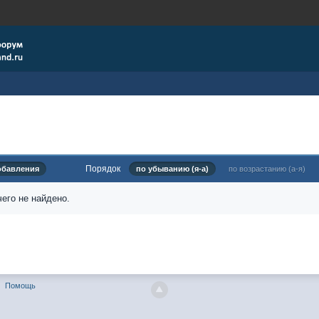
Порядок
обавления
по убыванию (я-а)
по возрастанию (а-я)
его не найдено.
Помощь