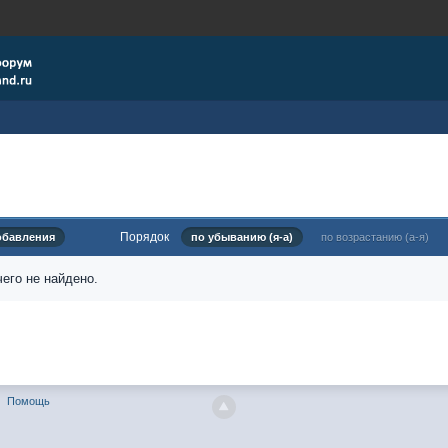
Порядок
обавления
по убыванию (я-а)
по возрастанию (а-я)
его не найдено.
Помощь