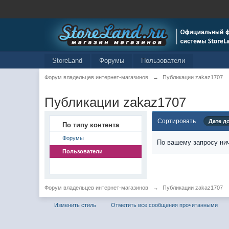
StoreLand
Форумы
Пользователи
Форум владельцев интернет-магазинов
→
Публикации zakaz1707
Публикации zakaz1707
Сортировать
Дате д
По типу контента
Форумы
По вашему запросу нич
Пользователи
Форум владельцев интернет-магазинов
→
Публикации zakaz1707
Изменить стиль
Отметить все сообщения прочитанными