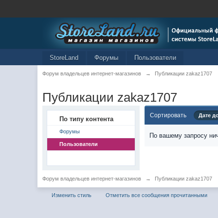
StoreLand
Форумы
Пользователи
Форум владельцев интернет-магазинов
→
Публикации zakaz1707
Публикации zakaz1707
Сортировать
Дате д
По типу контента
Форумы
По вашему запросу нич
Пользователи
Форум владельцев интернет-магазинов
→
Публикации zakaz1707
Изменить стиль
Отметить все сообщения прочитанными