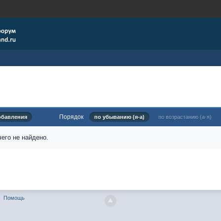
Порядок
обавления
по убыванию (я-а)
по возрастанию (а-я)
его не найдено.
Помощь