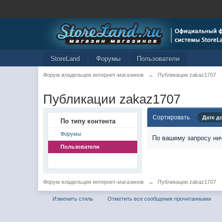
StoreLand
Форумы
Пользователи
Форум владельцев интернет-магазинов
→
Публикации zakaz1707
Публикации zakaz1707
Сортировать
Дате д
По типу контента
Форумы
По вашему запросу нич
Пользователи
Форум владельцев интернет-магазинов
→
Публикации zakaz1707
Изменить стиль
Отметить все сообщения прочитанными