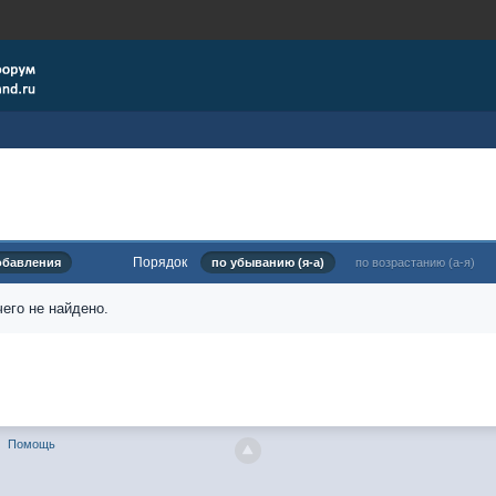
Порядок
обавления
по убыванию (я-а)
по возрастанию (а-я)
его не найдено.
Помощь