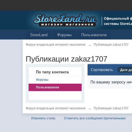
StoreLand
Форумы
Пользователи
Форум владельцев интернет-магазинов
→
Публикации zakaz1707
Публикации zakaz1707
Сортировать
Дате д
По типу контента
Форумы
По вашему запросу нич
Пользователи
Форум владельцев интернет-магазинов
→
Публикации zakaz1707
Изменить стиль
Отметить все сообщения прочитанными